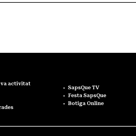
eva activitat
SapsQue TV
Festa SapsQue
Botiga Online
rades